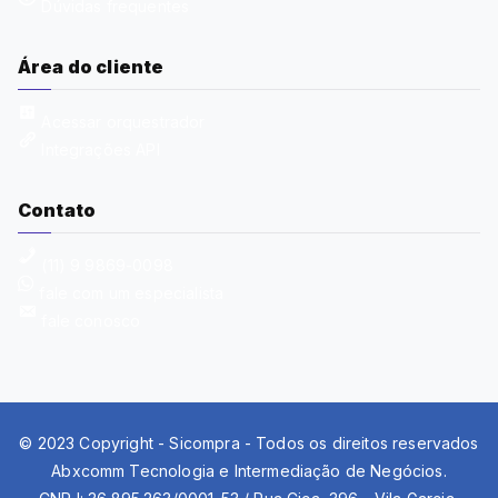
Dúvidas frequentes
Área do cliente
Acessar orquestrador
Integrações API
Contato
(11) 9 9869-0098
fale com um especialista
fale conosco
© 2023 Copyright - Sicompra - Todos os direitos reservados
Abxcomm Tecnologia e Intermediação de Negócios
.