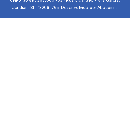
CNPJ: 36.895.263/0001-53 / Rua Cica, 396 - Vila Garcia,
Jundiaí - SP, 13206-765. Desenvolvido por Abxcomm.