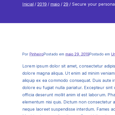
Inicial
2019
maio
29
Secure your personal
Por
Pinheiro
Postado em
maio 29, 2019
Postado em
U
Lorem ipsum dolor sit amet, consectetur adipis
dolore magna aliqua. Ut enim ad minim veniam, 
aliquip ex ea commodo consequat. Duis aute iru
dolore eu fugiat nulla pariatur. Excepteur sint
officia deserunt mollit anim id est laborum. P
elementum nisi quis. Dictum non consectetur a 
neque laoreet suspendisse interdum. Fames ac