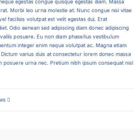
neque egestas congue quisque egestas diam. Massa
cerat. Morbi leo urna molestie at. Nunc congue nisi vitae
 facilisis volutpat est velit egestas dui. Erat
iet. Odio aenean sed adipiscing diam donec adipiscing
nvallis posuere. Eu non diam phasellus vestibulum
elementum integer enim neque volutpat ac. Magna etiam
. Dictum varius duis at consectetur lorem donec massa
tum posuere urna nec. Pretium nibh ipsum consequat nisl
ews