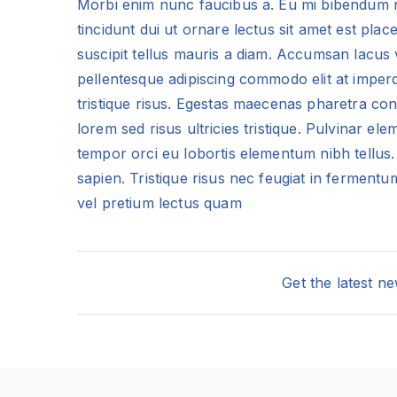
Morbi enim nunc faucibus a. Eu mi bibendum 
tincidunt dui ut ornare lectus sit amet est pla
suscipit tellus mauris a diam. Accumsan lacus vel
pellentesque adipiscing commodo elit at imperd
tristique risus. Egestas maecenas pharetra co
lorem sed risus ultricies tristique. Pulvinar 
tempor orci eu lobortis elementum nibh tellus
sapien. Tristique risus nec feugiat in fermen
vel pretium lectus quam
Navegação
Get the latest n
de
Post