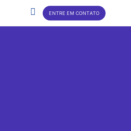
ENTRE EM CONTATO
I
n
í
c
i
o